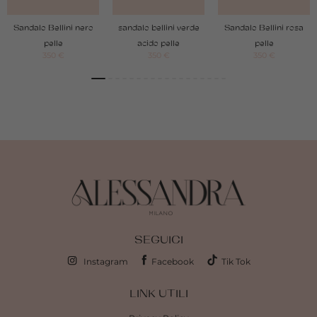
Sandalo Bellini nero
sandalo bellini verde
Sandalo Bellini rosa
pelle
acido pelle
pelle
350
€
350
€
350
€
SEGUICI
Instagram
Facebook
Tik Tok
LINK UTILI